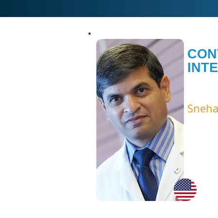
CON
INT
PRESE
Sneha
Attending
Service of
Cancer Ce
Otolaryngo
Medical Co