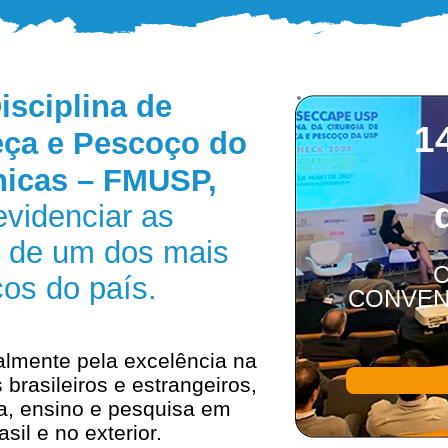
isciplina de
1
eça e Pescoço do
ínicas – FMUSP,
evidenciar as
s de um dos mais
ços do país.
CONVEN
almente pela excelência na
 brasileiros e estrangeiros,
a, ensino e pesquisa em
il e no exterior.