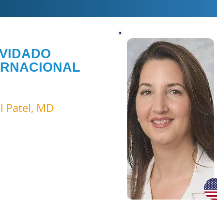
VIDADO
ERNACIONAL
NCIAL CONFIRMADO
l Patel, MD
 Surgeon Head and Neck
 Memorial Sloan Kettering
nter
Professor of
logy at Weill Cornell
llege