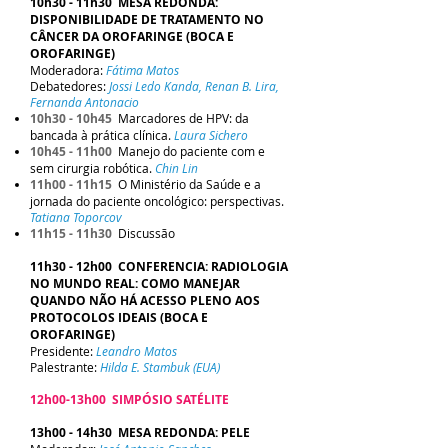
10h30 - 11h30 MESA REDONDA:
DISPONIBILIDADE DE TRATAMENTO NO
CÂNCER DA OROFARINGE (BOCA E
OROFARINGE)
Moderadora:
Fátima Matos
Debatedores:
Jossi Ledo Kanda, Renan B. Lira,
Fernanda Antonacio
10h30 - 10h45
Marcadores de HPV: da
bancada à prática clínica.
Laura Sichero
10h45 - 11h00
Manejo do paciente com e
sem cirurgia robótica.
Chin Lin
11h00 - 11h15
O Ministério da Saúde e a
jornada do paciente oncológico: perspectivas.
Tatiana Toporcov
11h15 - 11h30
Discussão
11h30 - 12h00 CONFERENCIA: RADIOLOGIA
NO MUNDO REAL: COMO MANEJAR
QUANDO NÃO HÁ ACESSO PLENO AOS
PROTOCOLOS IDEAIS (BOCA E
OROFARINGE)
Presidente:
Leandro Matos
Palestrante:
Hilda E. Stambuk (EUA)
12h00-13h00 SIMPÓSIO SATÉLITE
13h00 - 14h30 MESA REDONDA: PELE