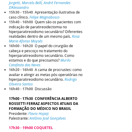
Jorgetti, Marcelo Belli, André Fernandes
D’Alessandro
15h30 - 15h40
Apresentação ilustrativa de
caso clínico.
Felipe Magnabosco
15h40 - 16h00
Quem são os pacientes com
indicação de paratireoidectomia no
hiperparatireoidismo secundário? Diferentes
realidades dentro de um mesmo país.
Rosa
Maria Afonso Moysés
16h00 - 16h20
O papel do cirurgião de
cabeça e pescoço no tratamento do
hiperparatireoidismo secundário. Como
estamos e do que precisamos?
Murilo
Catafesta das Neves
16h20 - 16h40
A cama de procrustes: como
avaliar e atingir as metas pós-operatórias no
hiperparatireoidismo secundário.
Rodrigo
Oliveira Santos
16h40 - 17h00
Discussão
17h00 - 17h30 CONFERÊNCIA ALBERTO
ROSSETTI FERRAZ ASPECTOS ATUAIS DA
FORMAÇÃO DO MÉDICO NO BRASIL
Presidente:
Flavio Hojaiji
Palestrante:
Antônio José Gonçalves
17h30 - 19h00 COQUETEL