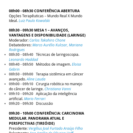
08h00 - 08h30 CONFERÊNCIA ABERTURA
Opções Terapêuticas – Mundo Real X Mundo
Ideal.
Luiz Paulo Kowalski
08h30 - 09h30 MESA 1 – AVANÇOS,
VANTAGENS E DISPONIBILIDADE (LARINGE)
Moderador:
Carlos Takahiro Chone
Debatedores:
Marco Aurélio Kulcsar, Mariana
Rodrigues
08h30 - 08h40
Técnicas de laringoscopia.
Leonardo Haddad
08h40 - 08h50
Métodos de imagem.
Eloisa
Gebrin
08h50 - 09h00
Terapia sistêmica em câncer
avançado.
Aline Lauda
09h00 - 09h10
Cirurgia robótica no manejo
do câncer de laringe.
Christiana Vanni
09h10 - 09h20
Aplicação da inteligência
artificial.
Mario Ferrari
09h20 - 09h30
Discussão
09h30 - 10h00 CONFERÊNCIA: CARCINOMA
MEDULAR. PANORAMA ATUAL E
PERSPECTIVAS (TIREÓIDE)
Presidente:
Vergílius José Furtado Araújo Filho