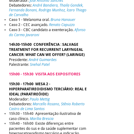
Moderador:
José Antonio Sanches
Debatedores:
André Bandiera, Thaila Gondek,
Fernanda Bonani, Rodrigo Munhoz, Ícaro Thiago
de Carvalho
Caso 1 -
Melanoma oral.
Bruna Hanauer
Caso 2 -
CEC avançado.
Renato Capuzzo
Caso 3 -
CBC candidato a exenteração.
Afonso
do Carmo Javaroni
14h30-15h00 CONFERÊNCIA : SALVAGE
TREATMENT FOR RECURRENT LARYNGEAL
CANCER: WHAT CAN WE OFFER? (LARINGE)
Presidente:
André Guimarães
Palestrante:
Snehal Patel
15h00 - 15h30 VISITA AOS EXPOSITORES
15h30 - 17h00 MESA 2 -
HIPERPARATIREOIDISMO TERCIÁRIO: REAL E
IDEAL (PARATIREÓIDE)
Moderador:
Paulo Mettig
Debatedores:
Marcello Rosano, Stênio Roberto
Castro de Lima Santos
15h30 - 15h40
Apresentação ilustrativa de
caso clínico.
Marília Brescia
15h40 - 16h00
Existe diferenças entre
pacientes do sus e da saúde suplementar com
hiperparatireoidismo terciário e indicação