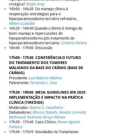
cirúrgica?
Sérgio Arap
16h00 - 16h20
Do manejo clínico à
reoperação: estratégias para o
hiperparatireoidismo terciário refratário.
Melani Custódio
16h20 - 16h40
Quando o ótimo é inimigo do
bom: manejo e repercussões do
hipoparatireoidismo pós tratamento do
hiperparatireoidismo terciário.
Climério Pereira
16h40 - 17h00
Discussão
17h00 - 17h30 CONFERÊNCIA:O FUTURO
DO TRATAMENTO DOS TUMORES
MALIGNOS DA BASE DO CRÂNIO (BASE DE
CRÂNIO)
Presidente:
Luiz Roberto Medina
Palestrante:
Fernando L. Dias
17h30 - 19h00 MESA: GUIDELINES ATA 2025:
IMPLEMENTAÇÃO E IMPACTO NA PRÁTICA
CLÍNICA (TIREÓIDE)
Moderador:
Beatriz G. Cavalheiro
Debatedores:
Marcos Tadashi, Renata Lorenceti
Mahmoud, Andressa Teruya Ramos
17h30 - 17h40
Caso Clínico.
Renan Aguera
Pinheiro
17h40 - 17h55
Novidades no Tratamento