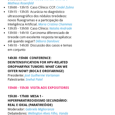
Matheus Rosenfeld
13h00 - 13h15
Caso Clínico: CCP.
Cindel Zulino
13h15 - 13h35
Acurácia no diagnóstico
ultrassonográfico dos nódulos tireóideos:
novos fluxogramas e a participação da
Inteligência Artificial.
Maria Cristina Chammas
13h35 - 13h50
Caso Clínico:
Natalia Andrade
13h50 - 14h10
Carcinoma diferenciado de
tireoide com excelente resposta terapêutica:
até quando seguir?
Débora Danilovic
14h10 - 14h30
Discussão dos casos e temas
em conjunto
14h30 -15h00 CONFERENCE:
DEINTENSIFICATION FOR HPV-RELATED
OROPHARYNX TUMORS: WHAT CAN WE
OFFER NOW? (BOCA E OROFARINGE)
Presidente:
José Guilherme Vartanian
Palestrante:
Snehal Patel
15h00 - 15h30 VISITA AOS EXPOSITORES
15h30 - 17h00 MESA 1 -
HIPERPARATIREOIDISMO SECUNDÁRIO:
REAL E IDEAL (PARATIREÓIDE)
Moderador:
Gabriela Miglioranza
Debatedores:
Wellington Alves Filho, Vanda