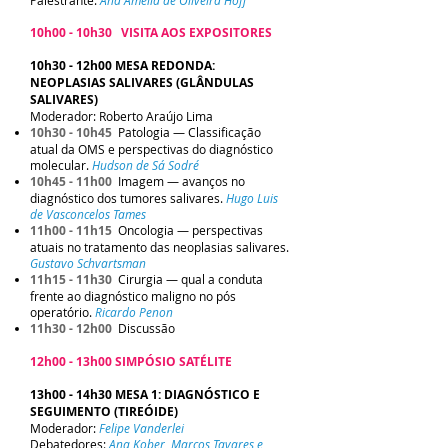
Palestrante:
Ana Amélia de Oliveira Hoff
10h00 - 10h30 VISITA AOS EXPOSITORES
10h30 - 12h00 MESA REDONDA:
NEOPLASIAS SALIVARES (GLÂNDULAS
SALIVARES)
Moderador: Roberto Araújo Lima
10h30 - 10h45
Patologia — Classificação
atual da OMS e perspectivas do diagnóstico
molecular.
Hudson de Sá Sodré
10h45 - 11h00
Imagem — avanços no
diagnóstico dos tumores salivares.
Hugo Luis
de Vasconcelos Tames
11h00 - 11h15
Oncol
ogia — perspectivas
atuais no tratamento das neoplasias salivares.
Gustavo Schvartsman
11h15 - 11h30
Cirurgia — qual a conduta
frente ao diagnóstico maligno no pós
operatório.
Ricardo Penon
11h30 - 12h00
Discussão
12h00 - 13h00 SIMPÓSIO SATÉLITE
13h00 - 14h30 MESA 1: DIAGNÓSTICO E
SEGUIMENTO (TIREÓIDE)
Moderador:
Felipe Vanderlei
Debatedores:
Ana Kober, Marcos Tavares e